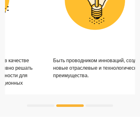
Быть проводником инноваций, создавать
Г
новые отраслевые и технологические
э
преимущества.
р
пр