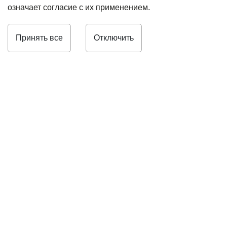
означает согласие с их применением.
Принять все
Отключить
8 (812) 448-01-48
info@omegafuture.ru
ИНН 7826108963
КПП 784201001