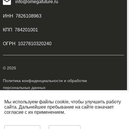
info@omegafuture.ru
ИНН 7826108963
КПП 784201001
ОГРН 1027810320240
© 2026
Политика конфиденциальности и обработки
персональных данных
Обработка персональных данных
Мы используем файлы cookie, чтобы улучшить работу
сайта. Дальнейшее пребывание на сайте означает
согласие с их применением.
Все указанные на сайте цены носят информационный
характер и не являются публичной офертой (ст. 437 ГК
РФ)