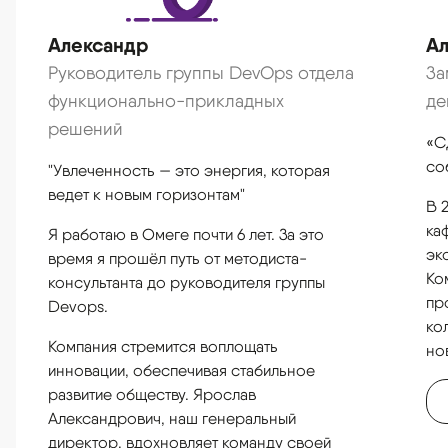
Ал
Александр
За
Руководитель группы DevOps отдела
де
функционально-прикладных
решений
«С
со
"Увлеченность — это энергия, которая
ведет к новым горизонтам"
В 
ка
Я работаю в Омеге почти 6 лет. За это
эк
время я прошёл путь от методиста-
Ко
консультанта до руководителя группы
пр
Devops.
ко
Компания стремится воплощать
но
инновации, обеспечивая стабильное
развитие обществу. Ярослав
Александрович, наш генеральный
директор, вдохновляет команду своей