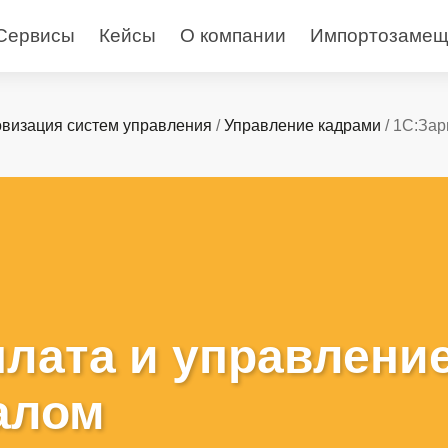
Сервисы
Кейсы
О компании
Импортозамещ
визация систем управления
/
Управление кадрами
/ 1С:Зар
плата и управлени
алом