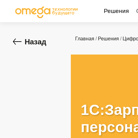
Решения
Главная
/
Решения
/
Цифро
Назад
1С:Зар
персон