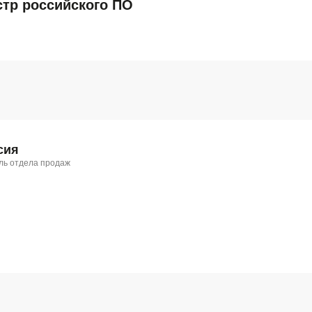
стр российского ПО
сия
ль отдела продаж